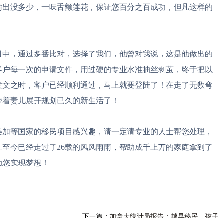
输出没多少，一味舌颤莲花，保证您百分之百成功，但凡这样的
司中，通过多番比对，选择了我们，他曾对我说，这是他做出的
客户每一次的申请文件，用过硬的专业水准抽丝剥茧，终于把以
发文之时，客户已经顺利通过，马上就要登陆了！在走了无数弯
带着妻儿展开规划已久的新生活了！
美加等国家的移民项目感兴趣，请一定请专业的人士帮您处理，
至今已经走过了26载的风风雨雨，帮助成千上万的家庭拿到了
助您实现梦想！
！
下一篇：
加拿大统计局报告：越早移民，孩