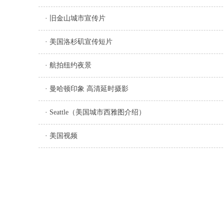
·
旧金山城市宣传片
·
美国洛杉矶宣传短片
·
航拍纽约夜景
·
曼哈顿印象 高清延时摄影
·
Seattle（美国城市西雅图介绍）
·
美国视频